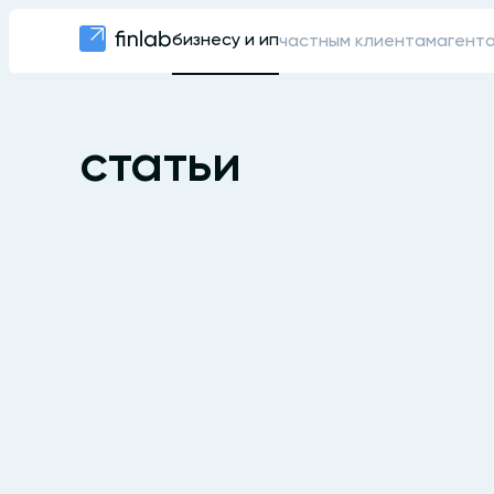
бизнесу и ип
частным клиентам
агент
статьи