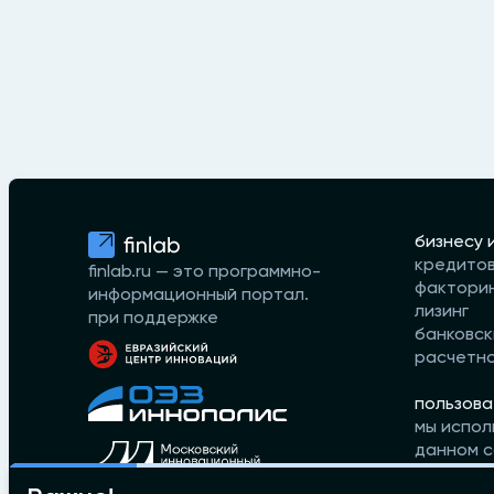
бизнесу 
кредито
finlab.ru — это программно-
фактори
информационный портал.
лизинг
при поддержке
банковск
расчетн
пользова
мы испол
данном с
принимае