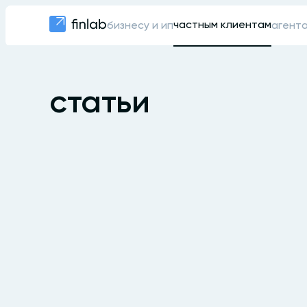
частным клиентам
бизнесу и ип
агент
статьи