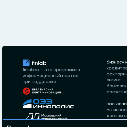
бизнесу 
кредито
finlab.ru — это программно-
фактори
информационный портал.
лизинг
при поддержке
банковск
расчетн
пользова
мы испол
данном с
принимае