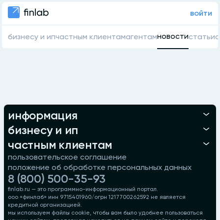
войти
новости
бизнесу и ип
частным клиентам
агентам
статьи
о
информация
бизнесу и ип
частным клиентам
пользовательское соглашение
положение об обработке персональных данных
8 (800) 500-35-93
finlab.ru — это программно-информационный портал.
ооо «финлаб» инн 9715401960/огрн 1217700262592 не является
кредитной организацией.
мы используем файлы cookie, чтобы вам было удобнее пользоваться