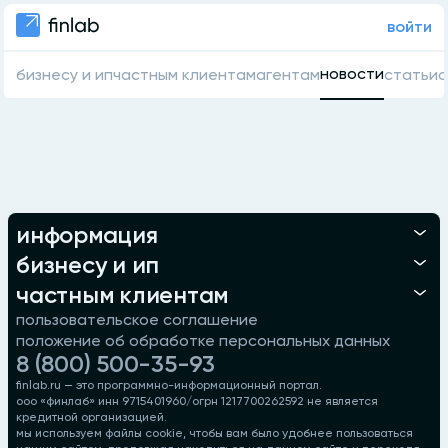
войти
новости
бизнесу и ип
частным клиентам
агентам
статьи
о
информация
бизнесу и ип
частным клиентам
пользовательское соглашение
положение об обработке персональных данных
8 (800) 500-35-93
finlab.ru — это программно-информационный портал.
ооо «финлаб» инн 9715401960/огрн 1217700262592 не является
кредитной организацией.
мы используем файлы cookie, чтобы вам было удобнее пользоваться