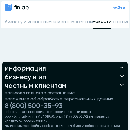
войти
новости
бизнесу и ип
частным клиентам
агентам
статьи
о
информация
бизнесу и ип
частным клиентам
пользовательское соглашение
положение об обработке персональных данных
8 (800) 500-35-93
finlab.ru — это программно-информационный портал.
ооо «финлаб» инн 9715401960/огрн 1217700262592 не является
кредитной организацией.
мы используем файлы cookie, чтобы вам было удобнее пользоваться