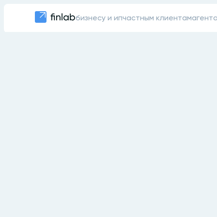
бизнесу и ип
частным клиентам
агент