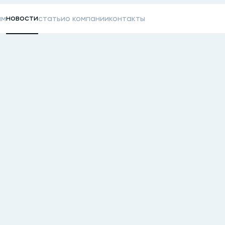
новости
ам
статьи
о компании
контакты