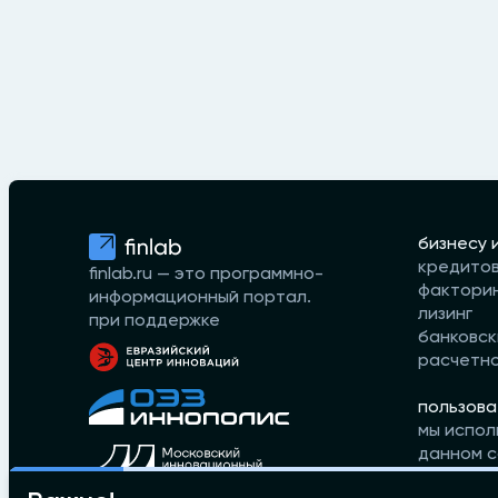
бизнесу 
кредито
finlab.ru — это программно-
фактори
информационный портал.
лизинг
при поддержке
банковск
расчетн
пользова
мы испол
данном с
принимае