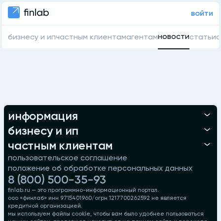
войти
новости
бизнесу и ип
частным клиентам
агентам
статьи
о
информация
бизнесу и ип
частным клиентам
пользовательское соглашение
положение об обработке персональных данных
8 (800) 500-35-93
finlab.ru — это программно-информационный портал.
ооо «финлаб» инн 9715401960/огрн 1217700262592 не является
кредитной организацией.
мы используем файлы cookie, чтобы вам было удобнее пользоваться