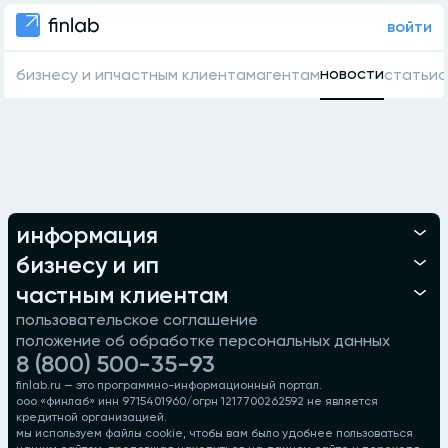
войти
новости
бизнесу и ип
частным клиентам
агентам
статьи
о
информация
бизнесу и ип
частным клиентам
пользовательское соглашение
положение об обработке персональных данных
8 (800) 500-35-93
finlab.ru — это программно-информационный портал.
ооо «финлаб» инн 9715401960/огрн 1217700262592 не является
кредитной организацией.
мы используем файлы cookie, чтобы вам было удобнее пользоваться