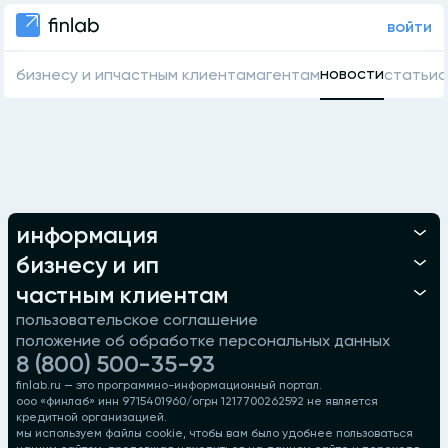
войти
новости
бизнесу и ип
частным клиентам
агентам
статьи
о
информация
бизнесу и ип
частным клиентам
пользовательское соглашение
положение об обработке персональных данных
8 (800) 500-35-93
finlab.ru — это программно-информационный портал.
ооо «финлаб» инн 9715401960/огрн 1217700262592 не является
кредитной организацией.
мы используем файлы cookie, чтобы вам было удобнее пользоваться