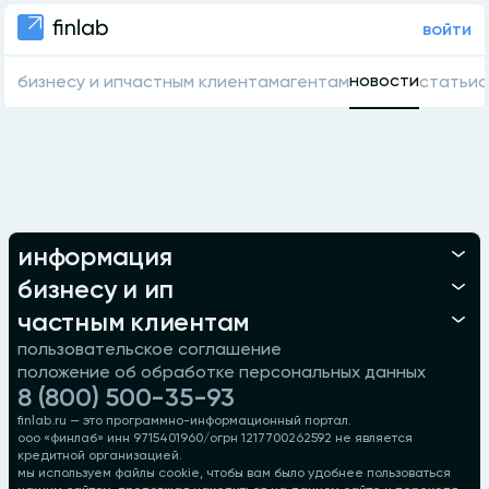
войти
новости
бизнесу и ип
частным клиентам
агентам
статьи
о
информация
бизнесу и ип
частным клиентам
пользовательское соглашение
положение об обработке персональных данных
8 (800) 500-35-93
finlab.ru — это программно-информационный портал.
ооо «финлаб» инн 9715401960/огрн 1217700262592 не является
кредитной организацией.
мы используем файлы cookie, чтобы вам было удобнее пользоваться