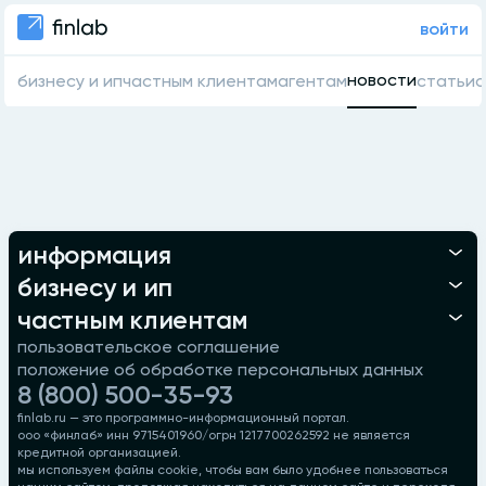
войти
новости
бизнесу и ип
частным клиентам
агентам
статьи
о
информация
бизнесу и ип
частным клиентам
пользовательское соглашение
положение об обработке персональных данных
8 (800) 500-35-93
finlab.ru — это программно-информационный портал.
ооо «финлаб» инн 9715401960/огрн 1217700262592 не является
кредитной организацией.
мы используем файлы cookie, чтобы вам было удобнее пользоваться