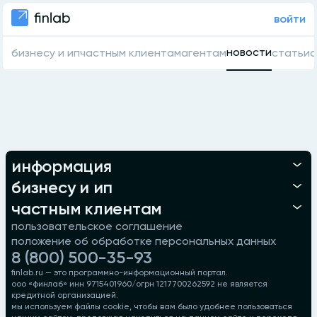
войти
новости
бизнесу и ип
частным клиентам
агентам
статьи
о
информация
бизнесу и ип
частным клиентам
пользовательское соглашение
положение об обработке персональных данных
8 (800) 500-35-93
finlab.ru — это программно-информационный портал.
ооо «финлаб» инн 9715401960/огрн 1217700262592 не является
кредитной организацией.
мы используем файлы cookie, чтобы вам было удобнее пользоваться