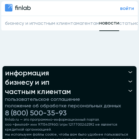
войти
новости
бизнесу и ип
частным клиентам
агентам
статьи
о
информация
бизнесу и ип
частным клиентам
пользовательское соглашение
положение об обработке персональных данных
8 (800) 500-35-93
finlab.ru — это программно-информационный портал.
ооо «финлаб» инн 9715401960/огрн 1217700262592 не является
кредитной организацией.
мы используем файлы cookie, чтобы вам было удобнее пользоваться