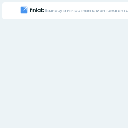
бизнесу и ип
частным клиентам
агент