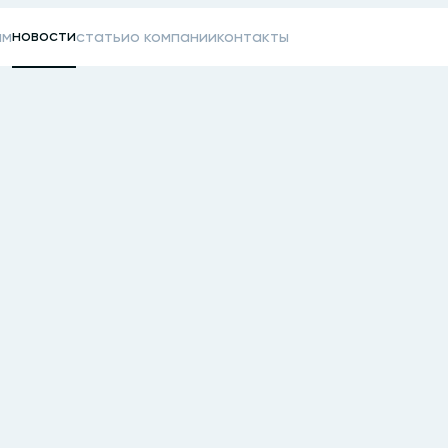
новости
ам
статьи
о компании
контакты