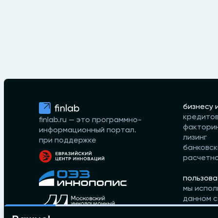
бизнесу 
кредито
finlab.ru — это программно-
фактори
информационный портал.
лизинг
при поддержке
банковск
расчетн
пользова
мы испол
данном с
принимае