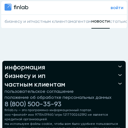
войти
новости
бизнесу и ип
частным клиентам
агентам
статьи
о
информация
бизнесу и ип
частным клиентам
пользовательское соглашение
положение об обработке персональных данных
8 (800) 500-35-93
finlab.ru — это программно-информационный портал.
ооо «финлаб» инн 9715401960/огрн 1217700262592 не является
кредитной организацией.
мы используем файлы cookie, чтобы вам было удобнее пользоваться