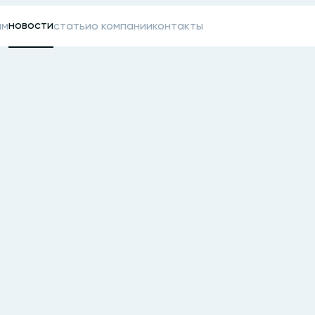
новости
ам
статьи
о компании
контакты