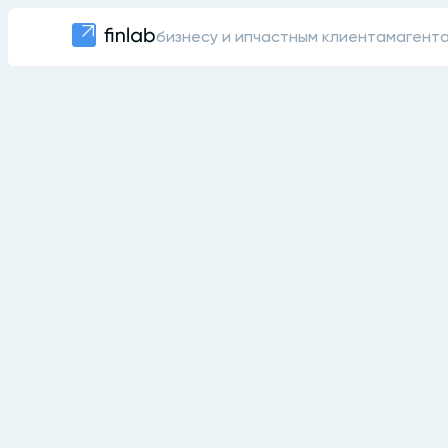
бизнесу и ип
частным клиентам
агент