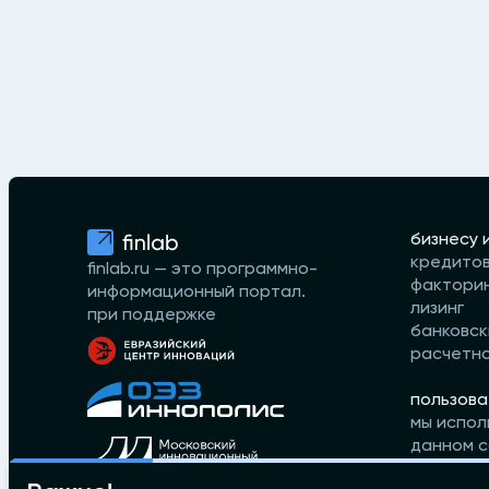
бизнесу 
кредито
finlab.ru — это программно-
фактори
информационный портал.
лизинг
при поддержке
банковск
расчетн
пользова
мы испол
данном с
принимае