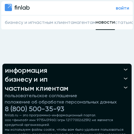
войти
новости
бизнесу и ип
частным клиентам
агентам
статьи
о
информация
бизнесу и ип
частным клиентам
пользовательское соглашение
положение об обработке персональных данных
8 (800) 500-35-93
finlab.ru — это программно-информационный портал.
ооо «финлаб» инн 9715401960/огрн 1217700262592 не является
кредитной организацией.
мы используем файлы cookie, чтобы вам было удобнее пользоваться