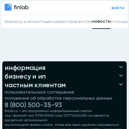
войти
новости
бизнесу и ип
частным клиентам
агентам
статьи
о
информация
бизнесу и ип
частным клиентам
пользовательское соглашение
положение об обработке персональных данных
8 (800) 500-35-93
finlab.ru — это программно-информационный портал.
ооо «финлаб» инн 9715401960/огрн 1217700262592 не является
кредитной организацией.
мы используем файлы cookie, чтобы вам было удобнее пользоваться