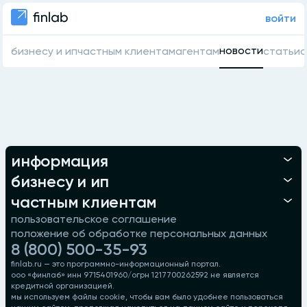
войти
новости
бизнесу и ип
частным клиентам
агентам
статьи
о
информация
бизнесу и ип
частным клиентам
пользовательское соглашение
положение об обработке персональных данных
8 (800) 500-35-93
finlab.ru — это программно-информационный портал.
ооо «финлаб» инн 9715401960/огрн 1217700262592 не является
кредитной организацией.
мы используем файлы cookie, чтобы вам было удобнее пользоваться