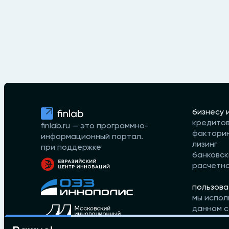
бизнесу 
кредито
finlab.ru — это программно-
фактори
информационный портал.
лизинг
при поддержке
банковск
расчетн
пользова
мы испол
данном с
принимае