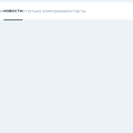
новости
ам
статьи
о компании
контакты