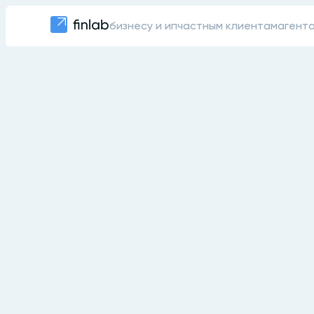
бизнесу и ип
частным клиентам
агент