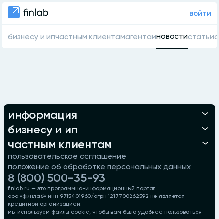
войти
новости
бизнесу и ип
частным клиентам
агентам
статьи
о
информация
бизнесу и ип
частным клиентам
пользовательское соглашение
положение об обработке персональных данных
8 (800) 500-35-93
finlab.ru — это программно-информационный портал.
ооо «финлаб» инн 9715401960/огрн 1217700262592 не является
кредитной организацией.
мы используем файлы cookie, чтобы вам было удобнее пользоваться