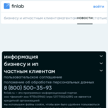
войти
новости
бизнесу и ип
частным клиентам
агентам
статьи
о
информация
бизнесу и ип
частным клиентам
пользовательское соглашение
положение об обработке персональных данных
8 (800) 500-35-93
finlab.ru — это программно-информационный портал.
ооо «финлаб» инн 9715401960/огрн 1217700262592 не является
кредитной организацией.
мы используем файлы cookie, чтобы вам было удобнее пользоваться