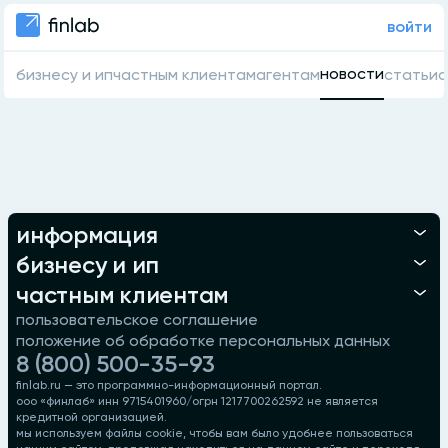
войти
новости
бизнесу и ип
частным клиентам
агентам
статьи
о
информация
бизнесу и ип
частным клиентам
пользовательское соглашение
положение об обработке персональных данных
8 (800) 500-35-93
finlab.ru — это программно-информационный портал.
ооо «финлаб» инн 9715401960/огрн 1217700262592 не является
кредитной организацией.
мы используем файлы cookie, чтобы вам было удобнее пользоваться