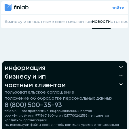
войти
новости
бизнесу и ип
частным клиентам
агентам
статьи
о
информация
бизнесу и ип
частным клиентам
пользовательское соглашение
положение об обработке персональных данных
8 (800) 500-35-93
finlab.ru — это программно-информационный портал.
ооо «финлаб» инн 9715401960/огрн 1217700262592 не является
кредитной организацией.
мы используем файлы cookie, чтобы вам было удобнее пользоваться