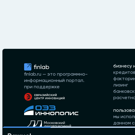
бизнесу 
кредито
finlab.ru — это программно-
фактори
информационный портал.
лизинг
при поддержке
банковск
расчетн
пользова
мы испол
данном с
принимае