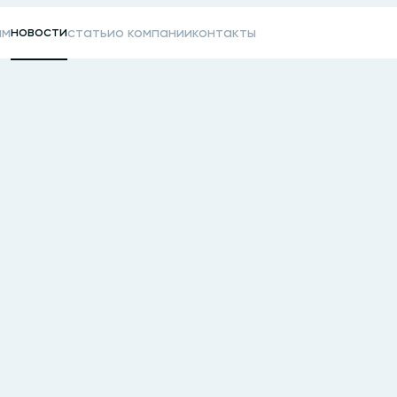
новости
ам
статьи
о компании
контакты