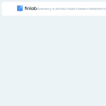
бизнесу и ип
частным клиентам
агент