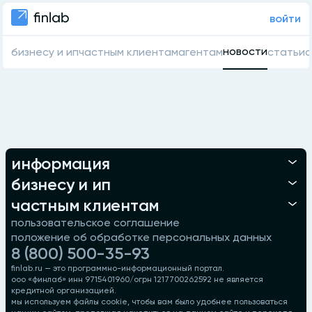
войти
новости
бизнесу и ип
частным клиентам
агентам
статьи
о
информация
бизнесу и ип
частным клиентам
пользовательское соглашение
положение об обработке персональных данных
8 (800) 500-35-93
finlab.ru — это программно-информационный портал.
ооо «финлаб» инн 9715401960/огрн 1217700262592 не является
кредитной организацией.
мы используем файлы cookie, чтобы вам было удобнее пользоваться