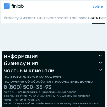
войти
статьи
бизнесу и ип
частным клиентам
агентам
новости
о
информация
бизнесу и ип
частным клиентам
пользовательское соглашение
положение об обработке персональных данных
8 (800) 500-35-93
finlab.ru — это программно-информационный портал.
ооо «финлаб» инн 9715401960/огрн 1217700262592 не является
кредитной организацией.
мы используем файлы cookie, чтобы вам было удобнее пользоваться