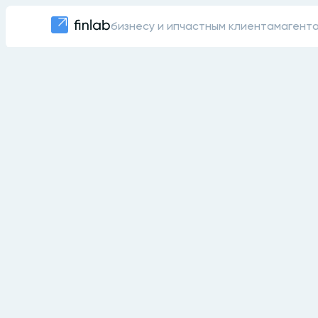
бизнесу и ип
частным клиентам
агент