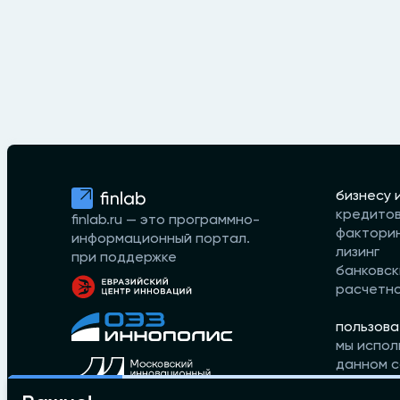
бизнесу 
кредито
finlab.ru — это программно-
фактори
информационный портал.
лизинг
при поддержке
банковск
расчетн
пользова
мы испол
данном с
принимае