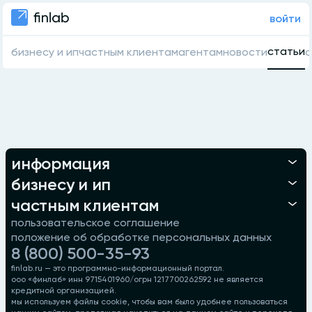
войти
статьи
бизнесу и ип
частным клиентам
агентам
новости
о
информация
бизнесу и ип
частным клиентам
пользовательское соглашение
положение об обработке персональных данных
8 (800) 500-35-93
finlab.ru — это программно-информационный портал.
ооо «финлаб» инн 9715401960/огрн 1217700262592 не является
кредитной организацией.
мы используем файлы cookie, чтобы вам было удобнее пользоваться